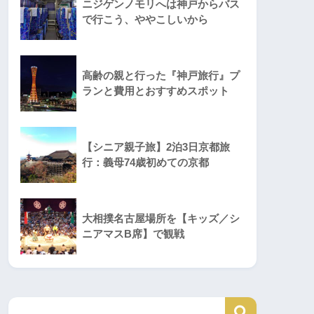
ニジゲンノモリへは神戸からバス
で行こう、ややこしいから
高齢の親と行った『神戸旅行』プ
ランと費用とおすすめスポット
【シニア親子旅】2泊3日京都旅
行：義母74歳初めての京都
大相撲名古屋場所を【キッズ／シ
ニアマスB席】で観戦