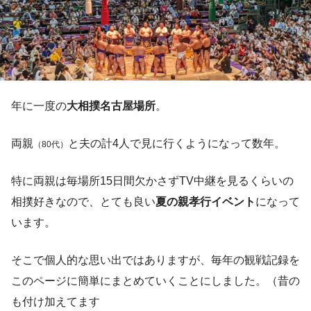
年に一度の
大相撲名古屋場所
。
両親
と夫の計4人で見に行くようになって数年。
（80代）
特に両親は毎場所15日間欠かさずTV中継を見るくらいの
相撲好きなので、とても良い
夏の親孝行イベント
になって
います。
そこで個人的な思い出ではありますが、毎年の観戦記録を
このページに簡単にまとめていくことにしました。（昔の
も付け加えてます