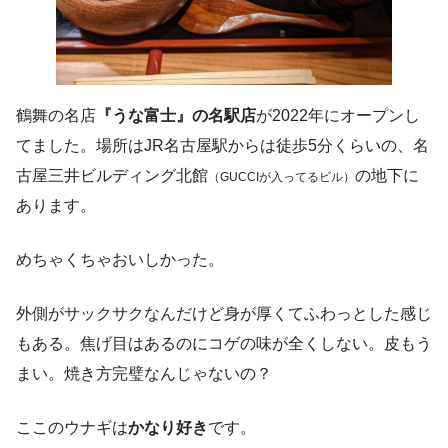
鶴舞の名店
『うな富士』の名駅店
が2022年にオープンし
てました。場所はJR名古屋駅からは徒歩5分くらいの、名
古屋三井ビルディング北館
の地下に
（GUCCIが入ってるビル）
あります。
めちゃくちゃおいしかった。
外側がサックサクなんだけど身が厚くてふわっとした感じ
もある。焦げ目はあるのにコゲの味が全くしない。皮もう
まい。焼き方完璧なんじゃないの？
ここのウナギは
かなり好き
です。