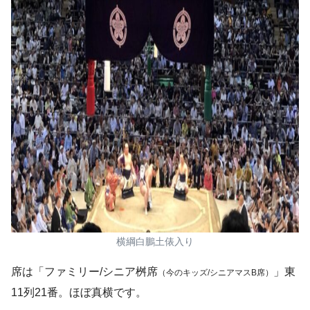
横綱白鵬土俵入り
席は「ファミリー/シニア桝席
」東
（今のキッズ/シニアマスB席）
11列21番。ほぼ真横です。