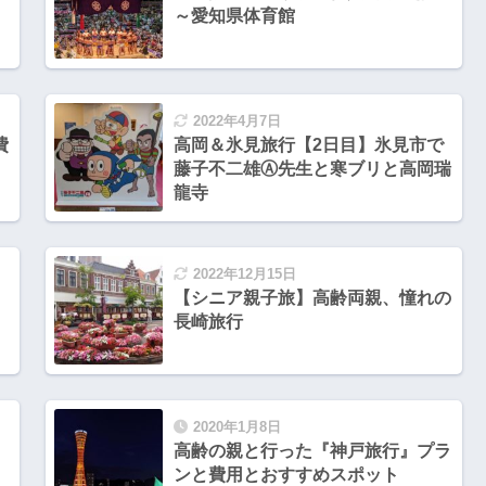
～愛知県体育館
2022年4月7日
費
高岡＆氷見旅行【2日目】氷見市で
藤子不二雄Ⓐ先生と寒ブリと高岡瑞
龍寺
2022年12月15日
ド
【シニア親子旅】高齢両親、憧れの
長崎旅行
2020年1月8日
高齢の親と行った『神戸旅行』プラ
ンと費用とおすすめスポット