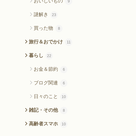
おいしいもの
9
謎解き
23
買った物
8
旅行＆おでかけ
11
暮らし
22
お金＆節約
6
ブログ関連
6
日々のこと
10
雑記・その他
8
高齢者スマホ
10