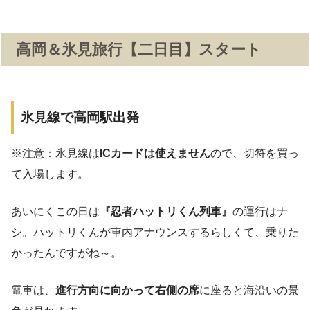
高岡＆氷見旅行【二日目】スタート
氷見線で高岡駅出発
※注意：氷見線は
ICカードは使えません
ので、切符を買っ
て入場します。
あいにくこの日は
『忍者ハットリくん列車』
の運行はナ
シ。ハットリくんが車内アナウンスするらしくて、乗りた
かったんですがね～。
電車は、
進行方向に向かって右側の席
に座ると海沿いの景