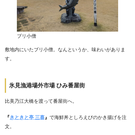
ブリ小僧
敷地内にいたブリ小僧。なんというか、味わいがありま
す。
氷見漁港場外市場 ひみ番屋街
比美乃江大橋を渡って番屋街へ。
『
きときと亭 三喜
』
で海鮮丼としろえびのかき揚げを注
文。