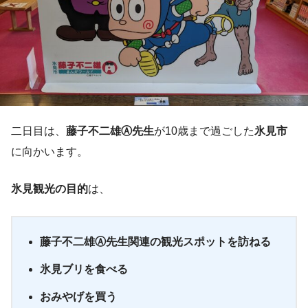
二日目は、
藤子不二雄Ⓐ先生
が10歳まで過ごした
氷見市
に向かいます。
氷見観光の目的
は、
藤子不二雄Ⓐ先生関連の観光スポットを訪ねる
氷見ブリを食べる
おみやげを買う