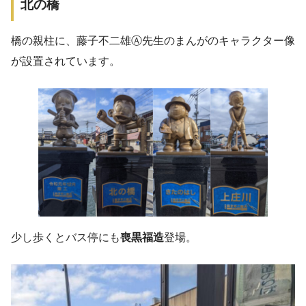
北の橋
橋の親柱に、藤子不二雄Ⓐ先生のまんがのキャラクター像
が設置されています。
少し歩くとバス停にも
喪黒福造
登場。