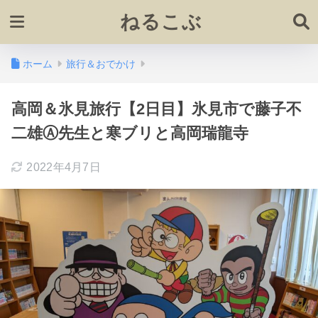
ねるこぶ
ホーム
旅行＆おでかけ
高岡＆氷見旅行【2日目】氷見市で藤子不
二雄Ⓐ先生と寒ブリと高岡瑞龍寺
2022年4月7日