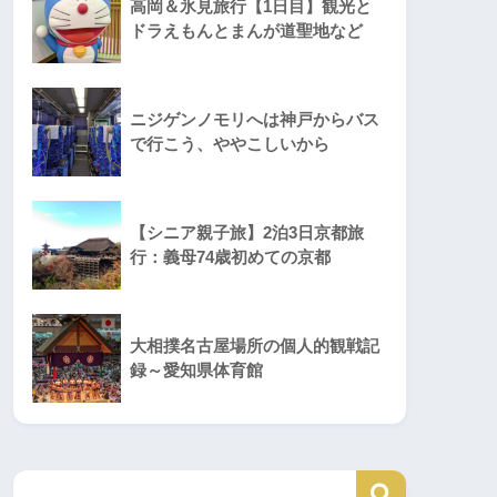
高岡＆氷見旅行【1日目】観光と
ドラえもんとまんが道聖地など
ニジゲンノモリへは神戸からバス
で行こう、ややこしいから
【シニア親子旅】2泊3日京都旅
行：義母74歳初めての京都
大相撲名古屋場所の個人的観戦記
録～愛知県体育館