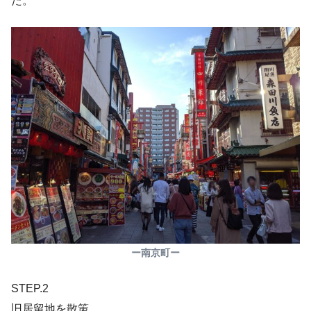
た。
ー南京町ー
STEP.2
旧居留地を散策