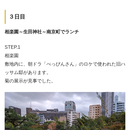
３日目
相楽園～生田神社～南京町でランチ
STEP.1
相楽園
敷地内に、朝ドラ「べっぴんさん」のロケで使われた旧ハ
ッサム邸があります。
菊の展示が見事でした。