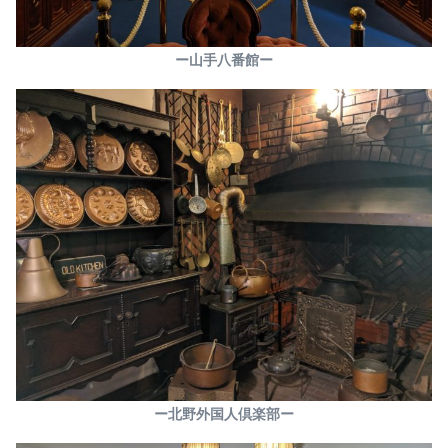
ー山手八番館ー
ー北野外国人倶楽部ー