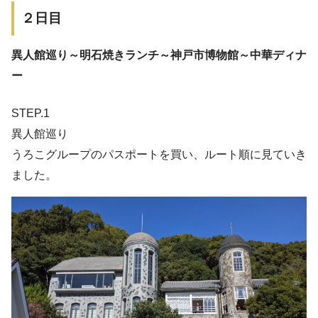
２日目
異人館巡り～明石焼きランチ～神戸市博物館～中華ディナ
ー
STEP.1
異人館巡り
うろこグループのパスポートを買い、ルート順に見ていき
ました。