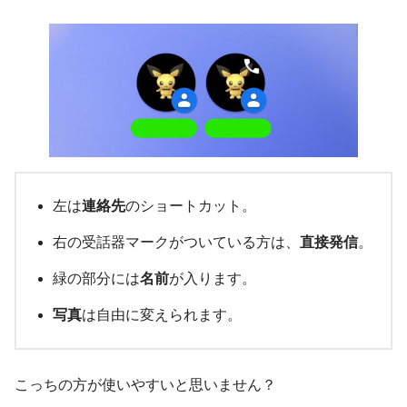
左は
連絡先
のショートカット。
右の受話器マークがついている方は、
直接発信
。
緑の部分には
名前
が入ります。
写真
は自由に変えられます。
こっちの方が使いやすいと思いません？