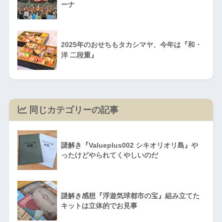
ーナ
2025年のおせちもタカシマヤ、今年は『和・
洋 二段重』
同じカテゴリーの記事
謎解き『Valueplus002 シキオリオリ島』や
ったけどやられてくやしいのだ
謎解き感想『浮遊気球都市の宝』組み立てた
キットは立体的でお見事