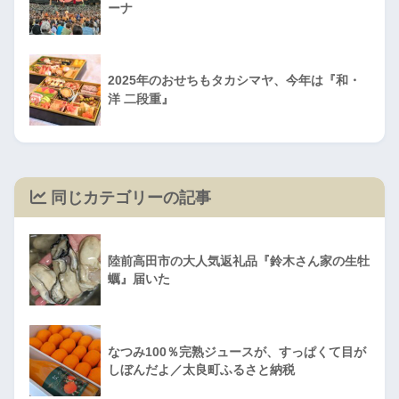
ーナ
2025年のおせちもタカシマヤ、今年は『和・
洋 二段重』
同じカテゴリーの記事
陸前高田市の大人気返礼品『鈴木さん家の生牡
蠣』届いた
なつみ100％完熟ジュースが、すっぱくて目が
しぼんだよ／太良町ふるさと納税